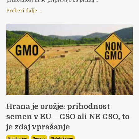
Preberi dalje ...
Hrana je orožje: prihodnost
semen v EU – GSO ali NE GSO, to
je zdaj vprašanje
Poudarjeno
Semena
Štafeta Semen