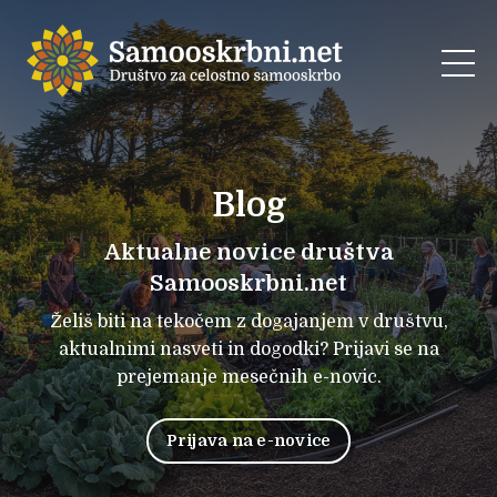
Blog
Aktualne novice društva
Samooskrbni.net
Želiš biti na tekočem z dogajanjem v društvu,
aktualnimi nasveti in dogodki? Prijavi se na
prejemanje mesečnih e-novic.
Prijava na e-novice