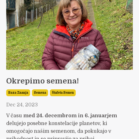
Okrepimo semena!
Baza Znanja
Semena
Štafeta Semen
Dec 24, 2023
V času
med 24. decembrom in 6. januarjem
delujejo posebne konstelacije planetov, ki
omogočajo našim semenom, da pokukajo v
prihodnost in se pripravijo za prihaj...