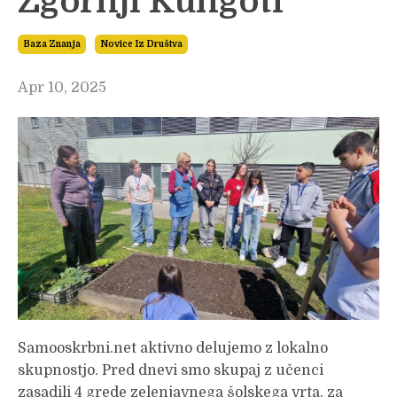
Zgornji Kungoti
Baza Znanja
Novice Iz Društva
Apr 10, 2025
Samooskrbni.net aktivno delujemo z lokalno
skupnostjo. Pred dnevi smo skupaj z učenci
zasadili 4 grede zelenjavnega šolskega vrta, za