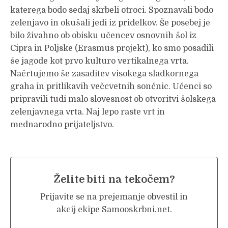
katerega bodo sedaj skrbeli otroci. Spoznavali bodo
zelenjavo in okušali jedi iz pridelkov. Še posebej je
bilo živahno ob obisku učencev osnovnih šol iz
Cipra in Poljske (Erasmus projekt), ko smo posadili
še jagode kot prvo kulturo vertikalnega vrta.
Načrtujemo še zasaditev visokega sladkornega
graha in pritlikavih večcvetnih sončnic. Učenci so
pripravili tudi malo slovesnost ob otvoritvi šolskega
zelenjavnega vrta. Naj lepo raste vrt in
mednarodno prijateljstvo.
Želite biti na tekočem?
Prijavite se na prejemanje obvestil in
akcij ekipe Samooskrbni.net.