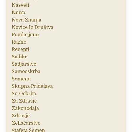
Nasveti
Nnnp
Nova Znanja
Novice Iz Društva
Poudarjeno
Razno
Recepti
Sadike
Sadjarstvo
Samooskrba
Semena
Skupna Pridelava
So-Oskrba
Za Zdravje
Zakonodaja
Zdravje
Zeliščarstvo
Štafeta Semen