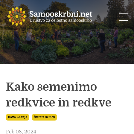
Kako semenimo
redkvice in redkve
Baza Znanja
Štafeta Semen
Feb 08, 2024