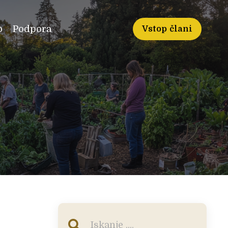
o
Podpora
Vstop člani