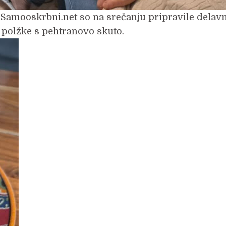
 Samooskrbni.net so na srečanju pripravile delav
 polžke s pehtranovo skuto.