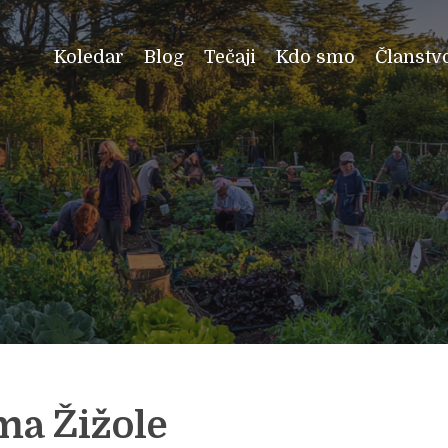
Koledar
Blog
Tečaji
Kdo smo
Članstv
ma Žižole