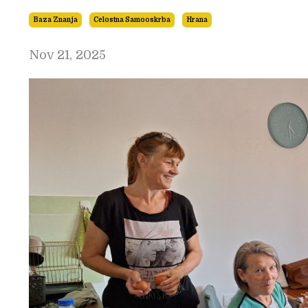
Baza Znanja
Celostna Samooskrba
Hrana
Nov 21, 2025