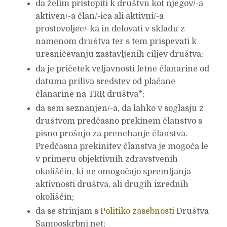
da
želim pristopiti k društvu kot njegov/-a
aktiven/-a član/-ica ali aktivni/-a
prostovoljec/-ka in delovati v skladu z
namenom društva ter s tem prispevati k
uresničevanju zastavljenih ciljev društva;
da je pričetek veljavnosti letne članarine od
datuma priliva sredstev od plačane
članarine na TRR društva*;
da sem seznanjen/-a, da lahko v soglasju z
društvom predčasno prekinem članstvo s
pisno prošnjo za prenehanje članstva.
Predčasna prekinitev članstva je mogoča le
v primeru objektivnih zdravstvenih
okoliščin, ki ne omogočajo spremljanja
aktivnosti društva, ali drugih izrednih
okoliščin;
da se strinjam s
Politiko zasebnosti
Društva
Samooskrbni.net;