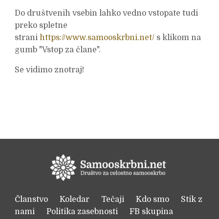
Do društvenih vsebin lahko vedno vstopate tudi
preko spletne
strani
https://www.samooskrbni.net/
s klikom na
gumb "Vstop za člane".
Se vidimo znotraj!
Članstvo
Koledar
Tečaji
Kdo smo
Stik z
nami
Politika zasebnosti
FB skupina