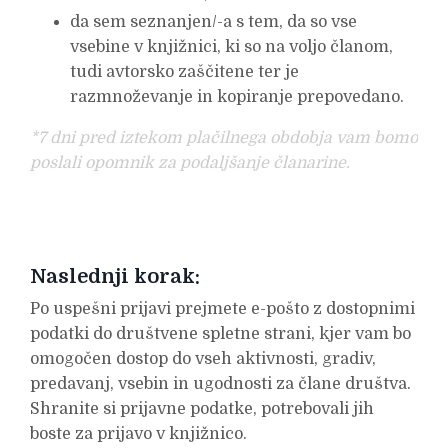
da sem seznanjen/-a s tem, da so vse
vsebine v knjižnici, ki so na voljo članom,
tudi avtorsko zaščitene ter je
razmnoževanje in kopiranje prepovedano.
*7 dni pred iztekom plačilnega obdobja vam bomo
poslali opomnik za podaljšanje članarine.
Naslednji korak:
Po uspešni prijavi prejmete e-pošto z dostopnimi
podatki do društvene spletne strani, kjer vam bo
omogočen dostop do vseh aktivnosti, gradiv,
predavanj, vsebin in ugodnosti za člane društva.
Shranite si prijavne podatke, potrebovali jih
boste za prijavo v knjižnico.