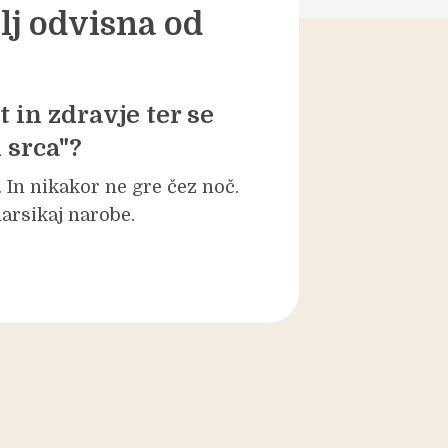
lj odvisna od
 in zdravje ter se
 srca"?
 In nikakor ne gre čez noč.
marsikaj narobe.