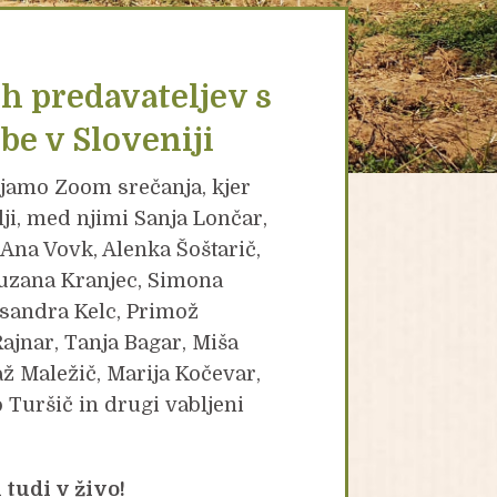
ih predavateljev s
e v Sloveniji
ljamo Zoom srečanja, kjer
ji, med njimi Sanja Lončar,
 Ana Vovk, Alenka Šoštarič,
Suzana Kranjec, Simona
sandra Kelc, Primož
ajnar, Tanja Bagar, Miša
až Maležič, Marija Kočevar,
o Turšič in drugi vabljeni
 tudi v živo!