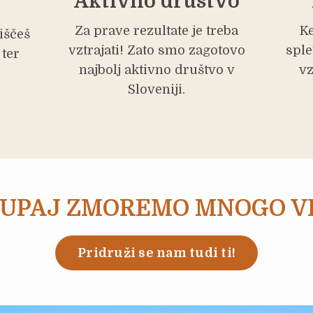
Aktivno društvo
Za prave rezultate je treba
K
iščeš
vztrajati! Zato smo zagotovo
sple
 ter
najbolj aktivno društvo v
vz
o
Sloveniji.
UPAJ ZMOREMO MNOGO V
Pridruži se nam tudi ti!