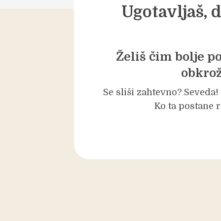
Ugotavljaš, 
Želiš čim bolje p
obkrož
Se sliši zahtevno? Seveda!
Ko ta postane r