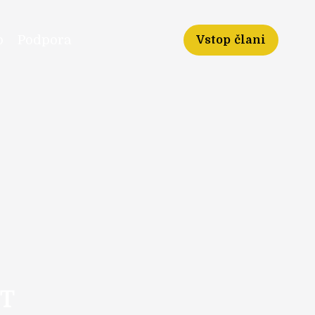
o
Podpora
Vstop člani
T