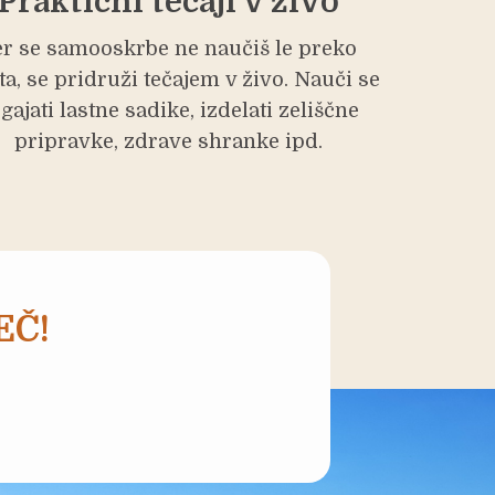
Praktični tečaji v živo
er se samooskrbe ne naučiš le preko
ta, se pridruži tečajem v živo. Nauči se
gajati lastne sadike, izdelati zeliščne
pripravke, zdrave shranke ipd.
EČ!