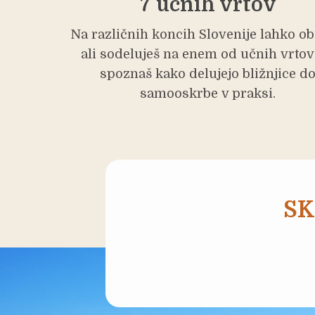
7 učnih vrtov
Na različnih koncih Slovenije lahko ob
ali sodeluješ na enem od učnih vrtov
spoznaš kako delujejo bližnjice d
samooskrbe v praksi.
SK