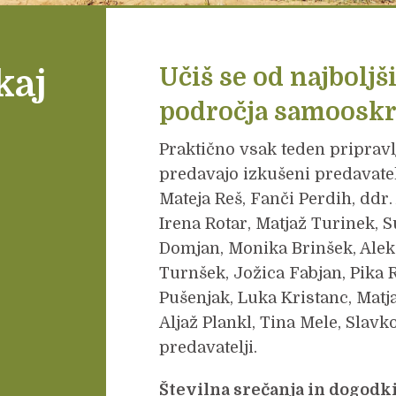
kaj
Učiš se od najboljš
področja samooskrb
Praktično vsak teden priprav
predavajo izkušeni predavatel
Mateja Reš, Fanči Perdih, ddr.
Irena Rotar, Matjaž Turinek, 
Domjan, Monika Brinšek, Alek
Turnšek, Jožica Fabjan, Pika R
Pušenjak, Luka Kristanc, Matj
Aljaž Plankl, Tina Mele, Slavk
predavatelji.
Številna srečanja in dogodki