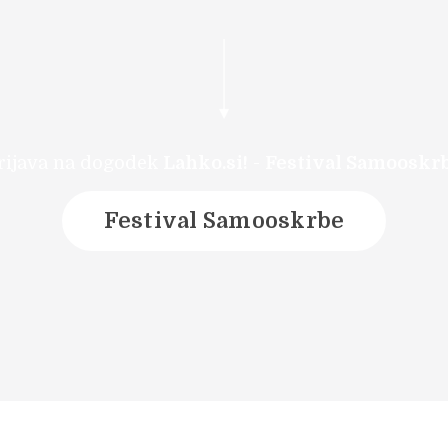
rijava na dogodek
Lahko.si!
-
Festival Samooskr
Festival Samooskrbe