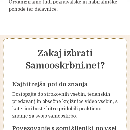
Organiziramo tudi poznavalske in nabiralniške
pohode ter delavnice.
Zakaj izbrati
Samooskrbni.net?
Najhitrejša pot do znanja
Dostopajte do strokovnih vsebin, tedenskih
predavanj in obsežne knjižnice video vsebin, s
katerimi boste hitro pridobili praktično
znanje za svojo samooskrbo.
Povezovanje s somišljeniki po vsej