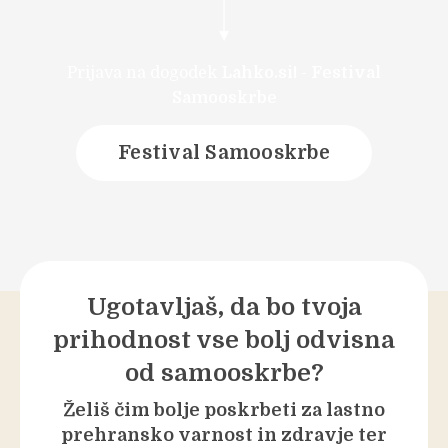
Prijava na dogodek
Lahko.si!
-
Festival
Samooskrbe
Festival Samooskrbe
Ugotavljaš, da bo tvoja
prihodnost vse bolj odvisna
od samooskrbe?
Želiš čim bolje poskrbeti za lastno
prehransko varnost in zdravje ter