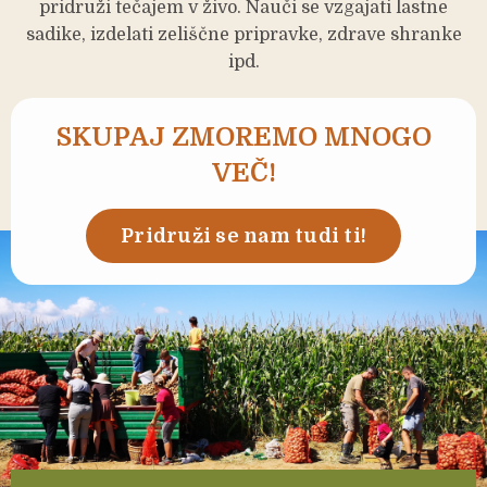
pridruži tečajem v živo. Nauči se vzgajati lastne
sadike, izdelati zeliščne pripravke, zdrave shranke
ipd.
SKUPAJ ZMOREMO MNOGO
VEČ!
Pridruži se nam tudi ti!