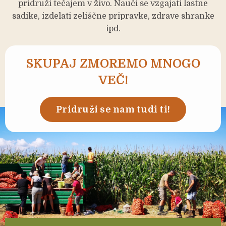
pridruži tečajem v živo. Nauči se vzgajati lastne
sadike, izdelati zeliščne pripravke, zdrave shranke
ipd.
SKUPAJ ZMOREMO MNOGO
VEČ!
Pridruži se nam tudi ti!