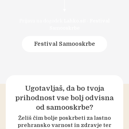
Prijava na dogodek
Lahko.si!
-
Festival
Samooskrbe
Festival Samooskrbe
Ugotavljaš, da bo tvoja
prihodnost vse bolj odvisna
od samooskrbe?
Želiš čim bolje poskrbeti za lastno
prehransko varnost in zdravje ter