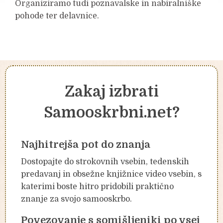
Organiziramo tudi poznavalske in nabiralniške
pohode ter delavnice.
Zakaj izbrati
Samooskrbni.net?
Najhitrejša pot do znanja
Dostopajte do strokovnih vsebin, tedenskih
predavanj in obsežne knjižnice video vsebin, s
katerimi boste hitro pridobili praktično
znanje za svojo samooskrbo.
Povezovanje s somišljeniki po vsej