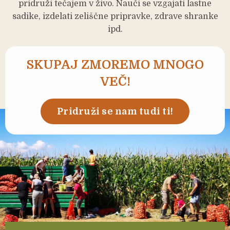
pridruži tečajem v živo. Nauči se vzgajati lastne
sadike, izdelati zeliščne pripravke, zdrave shranke
ipd.
SKUPAJ ZMOREMO MNOGO
VEČ!
Pridruži se nam tudi ti!