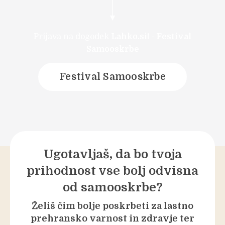
Prijava na dogodek
Lahko.si!
-
Festival
Samooskrbe
Festival Samooskrbe
Ugotavljaš, da bo tvoja
prihodnost vse bolj odvisna
od samooskrbe?
Želiš čim bolje poskrbeti za lastno
prehransko varnost in zdravje ter