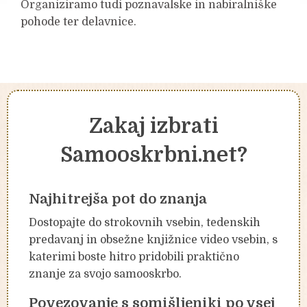
Organiziramo tudi poznavalske in nabiralniške
pohode ter delavnice.
Zakaj izbrati
Samooskrbni.net?
Najhitrejša pot do znanja
Dostopajte do strokovnih vsebin, tedenskih
predavanj in obsežne knjižnice video vsebin, s
katerimi boste hitro pridobili praktično
znanje za svojo samooskrbo.
Povezovanje s somišljeniki po vsej